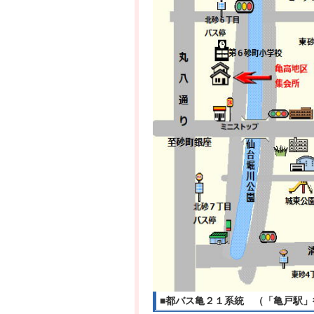
■都バス亀２１系統 （「亀戸駅