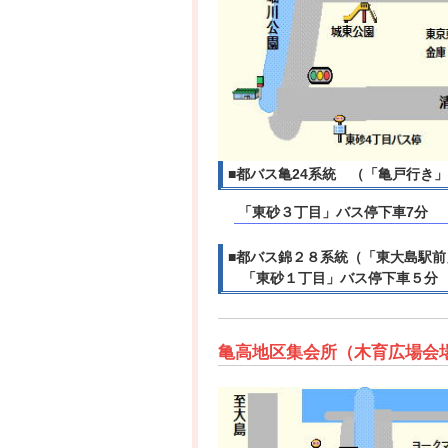
■都バス亀24系統 （「亀戸行き
「東砂３丁目」バス停下車7分
■都バス錦２８系統（「東大島駅
「東砂１丁目」バス停下車５分
亀高地区集会所（木育広場会